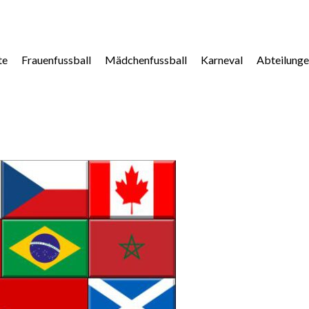
te
Frauenfussball
Mädchenfussball
Karneval
Abteilung