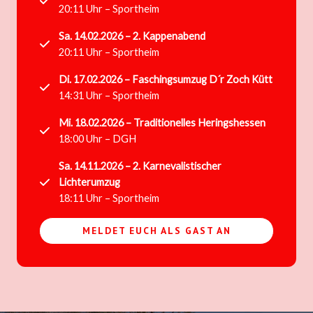
20:11 Uhr – Sportheim
Sa. 14.02.2026 – 2. Kappenabend
20:11 Uhr – Sportheim
Di. 17.02.2026 – Faschingsumzug D´r Zoch Kütt
14:31 Uhr – Sportheim
Mi. 18.02.2026 – Traditionelles Heringshessen
18:00 Uhr – DGH
Sa. 14.11.2026 – 2. Karnevalistischer
Lichterumzug
18:11 Uhr – Sportheim
MELDET EUCH ALS GAST AN