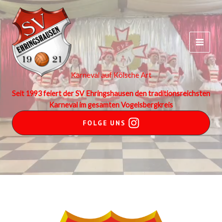
Zum
Inhalt
springen
Karneval auf Kölsche Art
Seit 1993 feiert der SV Ehringshausen den traditionsreichsten
Karneval im gesamten Vogelsbergkreis
FOLGE UNS