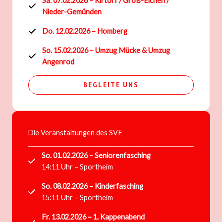
Sa. 07.02.2026 – Kirtorf / Groß-Eichen /
Nieder-Gemünden
Do. 12.02.2026 – Homberg
So. 15.02.2026 – Umzug Mücke
& Umzug
Angenrod
BEGLEITE UNS
Die Veranstaltungen des SVE
So. 01.02.2026 – Seniorenfasching
14:11 Uhr – Sportheim
So. 08.02.2026 – Kinderfasching
15:11 Uhr – Sportheim
Fr. 13.02.2026 – 1. Kappenabend