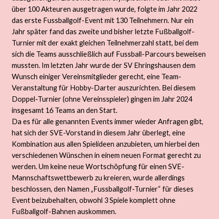
über 100 Akteuren ausgetragen wurde, folgte im Jahr 2022
das erste Fussballgolf-Event mit 130 Teilnehmern. Nur ein
Jahr später fand das zweite und bisher letzte Fußballgolf-
Turnier mit der exakt gleichen Teilnehmerzahl statt, bei dem
sich die Teams ausschließlich auf Fussball-Parcours beweisen
mussten. Im letzten Jahr wurde der SV Ehringshausen dem
Wunsch einiger Vereinsmitglieder gerecht, eine Team-
Veranstaltung für Hobby-Darter auszurichten. Bei diesem
Doppel-Turnier (ohne Vereinsspieler) gingen im Jahr 2024
insgesamt 16 Teams an den Start.
Da es für alle genannten Events immer wieder Anfragen gibt,
hat sich der SVE-Vorstand in diesem Jahr überlegt, eine
Kombination aus allen Spielideen anzubieten, um hierbei den
verschiedenen Wünschen in einem neuen Format gerecht zu
werden. Um keine neue Wortschöpfung für einen SVE-
Mannschaftswettbewerb zu kreieren, wurde allerdings
beschlossen, den Namen „Fussballgolf-Turnier“ für dieses
Event beizubehalten, obwohl 3 Spiele komplett ohne
Fußballgolf-Bahnen auskommen.